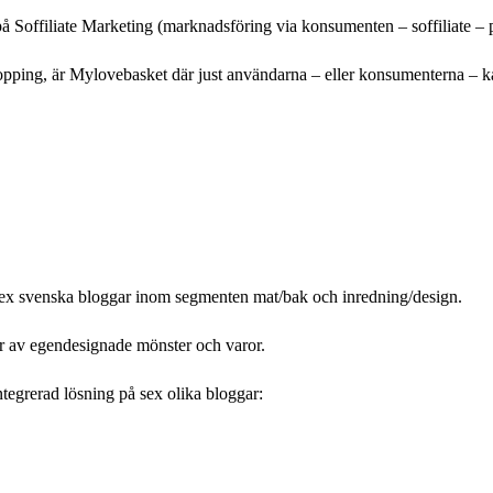
på Soffiliate Marketing (marknadsföring via konsumenten – soffiliate –
opping, är Mylovebasket där just användarna – eller konsumenterna – 
 sex svenska bloggar inom segmenten mat/bak och inredning/design.
år av egendesignade mönster och varor.
ntegrerad lösning på sex olika bloggar: