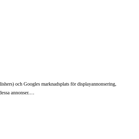
ishers) och Googles marknadsplats för displayannonsering,
r dessa annonser.…