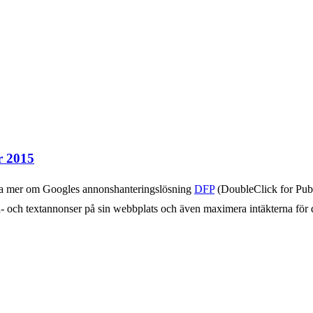
r 2015
lära mer om Googles annonshanteringslösning
DFP
(DoubleClick for Publ
bild- och textannonser på sin webbplats och även maximera intäkterna fö