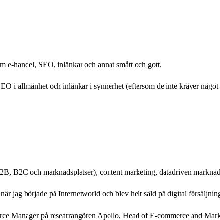
m e-handel, SEO, inlänkar och annat smått och gott.
O i allmänhet och inlänkar i synnerhet (eftersom de inte kräver något te
2B, B2C och marknadsplatser), content marketing, datadriven marknads
när jag började på Internetworld och blev helt såld på digital försäljning
mmerce Manager på researrangören Apollo, Head of E-commerce and M