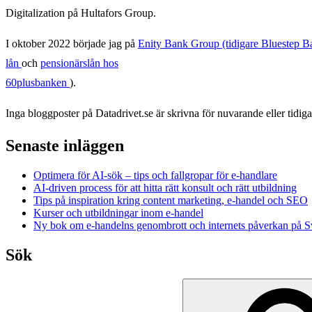
Digitalization på Hultafors Group.
I oktober 2022 började jag på
Enity Bank Group (tidigare Bluestep B
lån
och
pensionärslån hos
60plusbanken
).
Inga bloggposter på Datadrivet.se är skrivna för nuvarande eller tidiga
Senaste inläggen
Optimera för AI-sök – tips och fallgropar för e-handlare
AI-driven process för att hitta rätt konsult och rätt utbildning
Tips på inspiration kring content marketing, e-handel och SEO
Kurser och utbildningar inom e-handel
Ny bok om e-handelns genombrott och internets påverkan på S
Sök