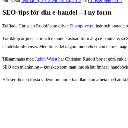
Publicerat
februari 9, 2012
februari 16, 2012
av
Christer Pettersson
SEO-tips för din e-handel – i ny form
Träffade Christian Rudolf som driver
Disruptive.nu
igår och pratade o
Trafikköp är ju en stor och ökande kostnad för många e-handlare, så SE
handelskonferenser. Men finns det någon mirakelmedicin därute, någr
Tillsammans med
Judith Wolst
har Christian Rudolf börjat göra enkla
SEO och inlänkning – kunskap som man inte så lätt finner i handböcker
Här ser du den första videon om hur e-handlare kan arbeta med att få 