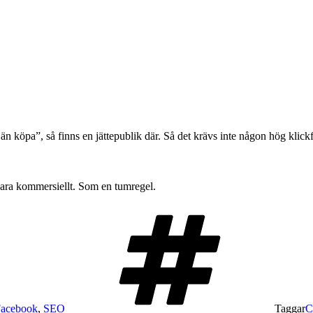
n köpa”, så finns en jättepublik där. Så det krävs inte någon hög klickf
 vara kommersiellt. Som en tumregel.
acebook
,
SEO
Taggar
C