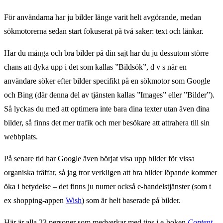
För användarna har ju bilder länge varit helt avgörande, medan
sökmotorerna sedan start fokuserat på två saker: text och länkar.
Har du många och bra bilder på din sajt har du ju dessutom större
chans att dyka upp i det som kallas ”Bildsök”, d v s när en
användare söker efter bilder specifikt på en sökmotor som Google
och Bing (där denna del av tjänsten kallas ”Images” eller ”Bilder”).
Så lyckas du med att optimera inte bara dina texter utan även dina
bilder, så finns det mer trafik och mer besökare att attrahera till sin
webbplats.
På senare tid har Google även börjat visa upp bilder för vissa
organiska träffar, så jag tror verkligen att bra bilder löpande kommer
öka i betydelse – det finns ju numer också e-handelstjänster (som t
ex shopping-appen
Wish
) som är helt baserade på bilder.
Här är alla 23 personer som medverkar med tips i e-boken
Content