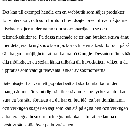
Det kan till exempel handla om en webbutik som säljer produkter
för vintersport, och som förutom huvudsajten även driver några mer
nischade sajter under namn som snowboardjacka.se och
telemarksskidor.se. På dessa nischade sajter kan butiken skriva ännu
mer detaljerat kring snowboardjackor och telemarksskidor och på så
sätt ha goda möjligheter att ranka bra på Google. Dessutom finns här
alla möjligheter att sedan länka tillbaka till huvudsajten, vilket ju då
uppfattas som väldigt relevanta länkar av sökmotorerna.
Satellitsajter har varit ett populärt sätt att skaffa inlänkar under
många år, men är samtidigt rätt tidskrävande. Jag tycker att det kan
vara ett bra sätt, förutsatt att du har en bra idé, ett bra domännamn
och verkligen skapar en sajt som kan stå på egna ben och verkligen
attrahera egna besökare och egna inlänkar – för att sedan på ett
positivt sätt spilla över på huvudsajten.